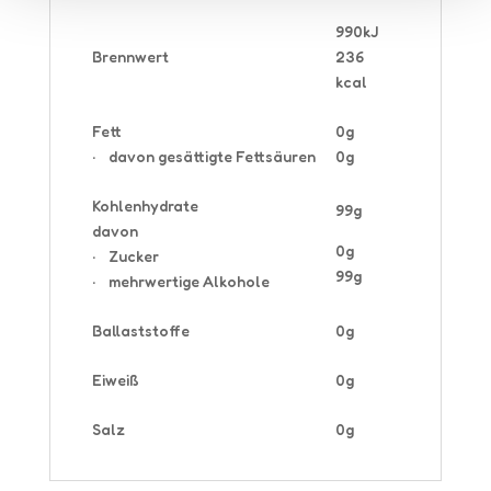
990kJ
Brennwert
236
kcal
Fett
0g
· davon gesättigte Fettsäuren
0g
Kohlenhydrate
99g
davon
0g
· Zucker
99g
· mehrwertige Alkohole
Ballaststoffe
0g
Eiweiß
0g
Salz
0g