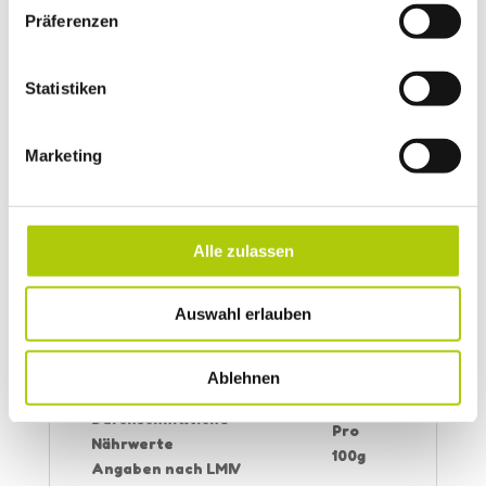
von (Husten)Bonbons, Speisen und
Präferenzen
Getränken verwendet. Werden ätherische
Öle als Lebensmittelzusatz verwendet, sind
sie als Aromaextrakt zu bezeichnen.
Statistiken
Was ist Xylit?
Das süß schmeckende Kohlenhydrat (auch
Marketing
Birkenzucker oder Xylitol genannt) ist ein
Zuckeraustauschstoff und somit für
DiabetikerInnen geeignet. Er enthält etwa
40% weniger Kalorien als Haushaltszucker.
Alle zulassen
Bei übermäßigem Genuss kann er abführend
wirken. Für Tiere (speziell Hunde) ist
Auswahl erlauben
Birkenzucker nicht geeignet.
Zutaten
: mit Süßungsmittel Xylit,
Ablehnen
Aromaextrakte
Durchschnittliche
Pro
Nährwerte
100g
Angaben nach LMIV