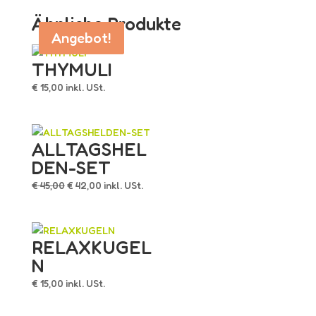
Ähnliche Produkte
Angebot!
Angebot!
THYMULI
€
15,00
inkl. USt.
ALLTAGSHEL
DEN-SET
Ursprünglicher
Aktueller
€
45,00
€
42,00
inkl. USt.
Preis
Preis
war:
ist:
€ 45,00
€ 42,00.
RELAXKUGEL
N
€
15,00
inkl. USt.