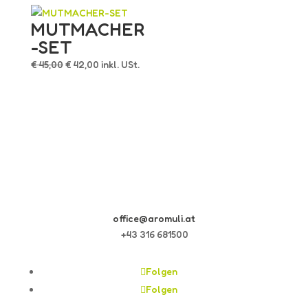
MUTMACHER
-SET
Ursprünglicher
Aktueller
€
45,00
€
42,00
inkl. USt.
Preis
Preis
war:
ist:
€ 45,00
€ 42,00.
office@aromuli.at
+43 316 681500
Folgen
Folgen