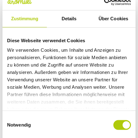
Lutschen und Würzen), die mit 100%
naturreinem ätherischen
Zitronen*-,
Zustimmung
Details
Über Cookies
Pfefferminz*-, Lemongras-Öl, u.a.
in
höchster Qualität in liebevoller
Handarbeit für dich aromatisiert wurden
Diese Webseite verwendet Cookies
(mit *-gekennzeichnete Öle = zertifizierte
Wir verwenden Cookies, um Inhalte und Anzeigen zu
Bio-Qualität). Es handelt sich dabei um ein
personalisieren, Funktionen für soziale Medien anbieten
rein pflanzliches Lebensmittel (KEIN
zu können und die Zugriffe auf unsere Website zu
Nahrungsergänzungs- oder Arzneimittel!).
analysieren. Außerdem geben wir Informationen zu Ihrer
Verwendung unserer Website an unsere Partner für
soziale Medien, Werbung und Analysen weiter. Unsere
Was sind Aromaextrakte?
Partner führen diese Informationen möglicherweise mit
Pflanzen produzieren u.a. Aromastoffe (z.B.
weiteren Daten zusammen, die Sie ihnen bereitgestellt
in Form von ätherischen Ölen) um
haben oder die sie im Rahmen Ihrer Nutzung der Dienste
miteinander zu kommunizieren und um
gesammelt haben.
Nützlinge anzulocken. Ätherische Öle aus
Einwilligungsauswahl
Pflanzen werden u.a. in der Kosmetik, für
Notwendig
Arzneimittel, aber auch zum Aromatisieren