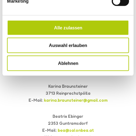
E-Mail:
e.rakwetz@aon.at
Marketing
Regina Pfeiffer
3680 Persenbeug
Alle zulassen
E-Mail:
klaengeregina@gmail.com
Auswahl erlauben
Karin Koller
3902 Vitis
E-Mail:
karin.lenz@gmx.at
Ablehnen
Karina Braunsteiner
3713 Reinprechstpölla
E-Mail:
karina.braunsteiner@gmail.com
Beatrix Ebinger
2353 Guntramsdorf
E-Mail:
bea@salonbea.at