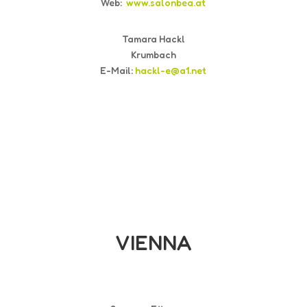
Web:
www.salonbea.at
Tamara Hackl
Krumbach
E-Mail:
hackl-e@a1.net
VIENNA