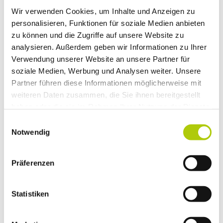
Wir verwenden Cookies, um Inhalte und Anzeigen zu
personalisieren, Funktionen für soziale Medien anbieten
Martina Hochecker
zu können und die Zugriffe auf unsere Website zu
Kernhof
analysieren. Außerdem geben wir Informationen zu Ihrer
E-Mail:
hochecker.martina@aon.at
Verwendung unserer Website an unsere Partner für
soziale Medien, Werbung und Analysen weiter. Unsere
Petra Klenner
Partner führen diese Informationen möglicherweise mit
2813 Lichtenegg
weiteren Daten zusammen, die Sie ihnen bereitgestellt
E-Mail:
office@petraklenner.at
haben oder die sie im Rahmen Ihrer Nutzung der Dienste
Web:
www.petraklenner.at
gesammelt haben.
Einwilligungsauswahl
Notwendig
Nicole Windbacher
2632 Altendorf
E-Mail:
nwindbacher84@gmail.com
Präferenzen
Statistiken
Elke Rakwetz
3021 Pressbaum