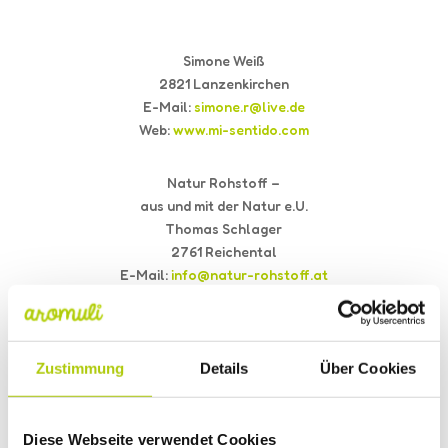
Simone Weiß
2821 Lanzenkirchen
E-Mail:
simone.r@live.de
Web:
www.mi-sentido.com
Natur Rohstoff –
aus und mit der Natur e.U.
Thomas Schlager
2761 Reichental
E-Mail:
info@natur-rohstoff.at
Web:
www.natur-rohstoff.at
Martina Szobek
Zustimmung
Details
Über Cookies
2514 Möllersdorf
E-Mail:
harmonie@martinaszobek.at
Web:
www.martinaszobek.at
Diese Webseite verwendet Cookies