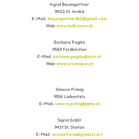
Ingrid Baumgartner
9433 St. Andrä
E-Mail:
ibaumgartner163@gmail.com
Web:
www.duftvision.at
Barbara Pagitz
9560 Feldkirchen
E-Mail:
barbara.pagitz@aon.at
Web:
www.aromapur.at
Simone Primig
9556 Liebenfels
E-Mail:
simone.primig@gmx.at
Sigrid Gräßl
9431 St. Stefan
E-Mail:
aromaflora@graessl.art